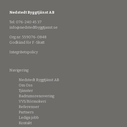
Nedstedt Byggtjänst AB
Tel: 076-240 45 37
info@nedstedtbyggtjanst.se
Org.nr: 559076-0848
Godkänd för F-Skatt
Integritetspolicy
Navigering
Nedstedt Byggtjänst AB
Om Oss
Tjänster
Badrumsrenovering
VVS/Rörmokeri
Referenser
Partners
Lediga jobb
Kontakt