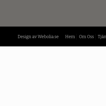
Design av
Webolia.se
Hem
Om Oss
Tjän