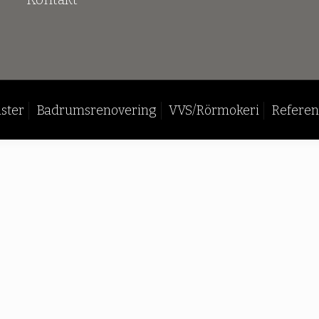
ster
Badrumsrenovering
VVS/Rörmokeri
Referen