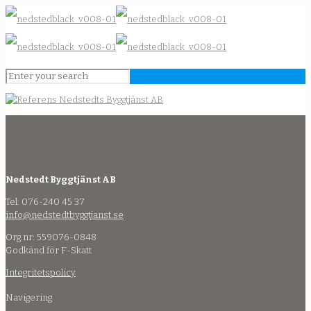
Nedstedt Byggtjänst AB
Tel: 076-240 45 37
info@nedstedtbyggtjanst.se
Org.nr: 559076-0848
Godkänd för F-Skatt
Integritetspolicy
Navigering