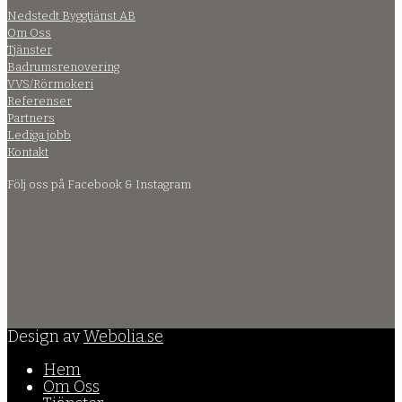
Nedstedt Byggtjänst AB
Om Oss
Tjänster
Badrumsrenovering
VVS/Rörmokeri
Referenser
Partners
Lediga jobb
Kontakt
Följ oss på Facebook & Instagram
Design av
Webolia.se
Hem
Om Oss