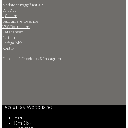
Nedstedt Byggtjänst AB
Om Oss
Tjänster
Badrumsrenovering
VVS/Rörmokeri
Referenser
Partners
Lediga jobb
Kontakt
Följ oss på Facebook & Instagram
Design av
Webolia.se
Hem
Om Oss