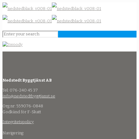
Nedstedt Byggtjänst AB
Tel: 076-240 45 37
info@nedstedtbyggtjanst.se
Org.nr: 559076-0848
Godkänd för F-Skatt
Integritetspolicy
Navigering