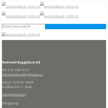
Nedstedt Byggtjänst AB
Tel: 076-240 45 37
info@nedstedtbyggtjanst.se
Org.nr: 559076-0848
Godkänd för F-Skatt
Integritetspolicy
Navigering