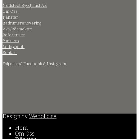
Nedstedt Byggtjänst AB
Om Oss
Tjänster
Badrumsrenovering
VVS/Rörmokeri
Referenser
Partners
Lediga jobb
Kontakt
Följ oss på Facebook & Instagram
Design av
Webolia.se
Hem
Om Oss