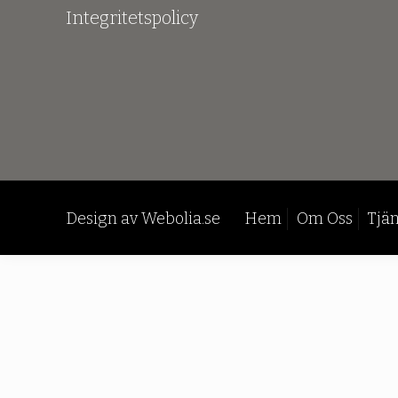
Integritetspolicy
Design av
Webolia.se
Hem
Om Oss
Tjän