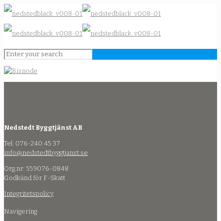
Nedstedt Byggtjänst AB
Tel: 076-240 45 37
info@nedstedtbyggtjanst.se
Org.nr: 559076-0848
Godkänd för F-Skatt
Integritetspolicy
Navigering