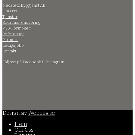
Nedstedt Byggtjänst AB
Om Oss
Tjänster
Badrumsrenovering
VVS/Rörmokeri
Referenser
Partners
Lediga jobb
Kontakt
Följ oss på Facebook & Instagram
Design av
Webolia.se
Hem
Om Oss