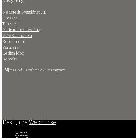
Navigering
Nedstedt Byggtjänst AB
Om Oss
Tjänster
Badrumsrenovering
VVS/Rörmokeri
Referenser
Partners
Lediga jobb
Kontakt
Följ oss på Facebook & Instagram
Design av
Webolia.se
Hem