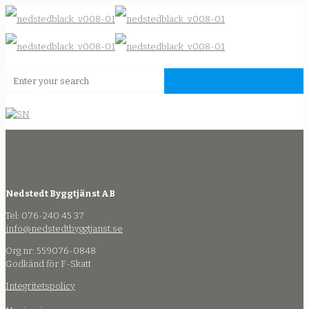
Nedstedt Byggtjänst AB
Tel: 076-240 45 37
info@nedstedtbyggtjanst.se
Org.nr: 559076-0848
Godkänd för F-Skatt
Integritetspolicy