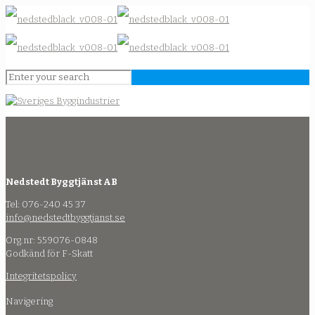
Nedstedt Byggtjänst AB
Tel: 076-240 45 37
info@nedstedtbyggtjanst.se
Org.nr: 559076-0848
Godkänd för F-Skatt
Integritetspolicy
Navigering