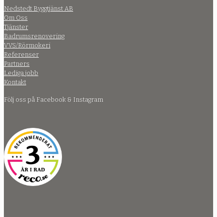
Nedstedt Byggtjänst AB
Om Oss
Tjänster
Badrumsrenovering
VVS/Rörmokeri
Referenser
Partners
Lediga jobb
Kontakt
Följ oss på Facebook & Instagram