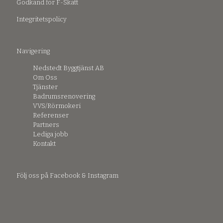
Godkänd för F-Skatt
Integritetspolicy
Navigering
Nedstedt Byggtjänst AB
Om Oss
Tjänster
Badrumsrenovering
VVS/Rörmokeri
Referenser
Partners
Lediga jobb
Kontakt
Följ oss på Facebook & Instagram