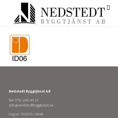
Nedstedt Byggtjänst AB
Tel: 076-240 45 37
info@nedstedtbyggtjanst.se
Org.nr: 559076-0848