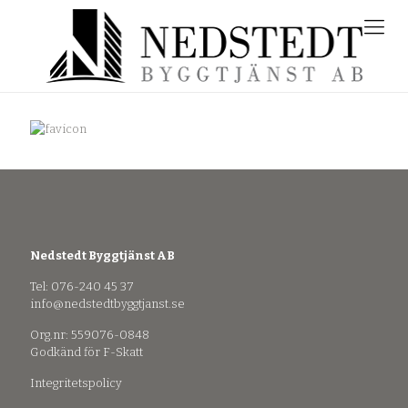
Nedstedt Byggtjänst AB
Tel: 076-240 45 37
info@nedstedtbyggtjanst.se
Org.nr: 559076-0848
Godkänd för F-Skatt
Integritetspolicy