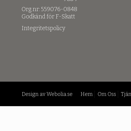
Org.nr: 559076-0848
Godkänd för F-Skatt
Integritetspolicy
Design av
Webolia.se
Hem
Om Oss
Tjän