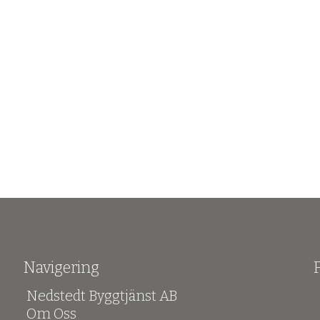
Navigering
Nedstedt Byggtjänst AB
Om Oss