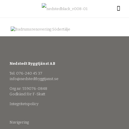
Nedstedt Byggtjänst AB
Tel: 076-240 45 37
info@nedstedtbyggtjanst.se
Org.nr: 559076-0848
Godkänd för F-Skatt
Integritetspolicy
Navigering