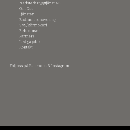
Nedstedt Byggtjänst AB
Om Oss
Tjänster
Badrumsrenovering
VVS/Rörmokeri
Referenser
Partners
Lediga jobb
Kontakt
Följ oss på Facebook & Instagram