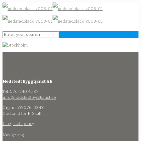
Nedstedt Byggtjänst AB
Tel: 076-240 45 37
info@nedstedtbyggtjanst.se
Org.nr: 559076-0848
Godkänd för F-Skatt
Integritetspolicy
Navigering