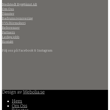
Nedstedt Byggtjänst AB
Om Oss
Tjänster
Badrumsrenovering
VVS/Rörmokeri
Referenser
Partners
Lediga jobb
Kontakt
Följ oss på Facebook & Instagram
Design av
Webolia.se
Hem
Om Oss